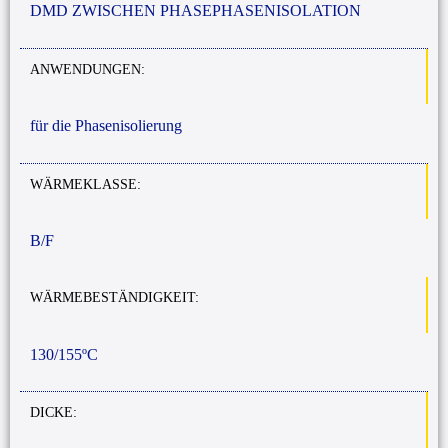
DMD
ZWISCHEN PHASE
PHASENISOLATION
ANWENDUNGEN:
für
die Phasenisolierung
WÄRMEKLASSE:
B/F
WÄRMEBESTÄNDIGKEIT:
130/155ºC
DICKE: