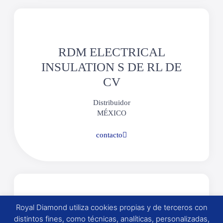
RDM ELECTRICAL
INSULATION S DE RL DE
CV
Distribuidor
MÉXICO
contacto
Royal Diamond utiliza cookies propias y de terceros con
SEL SUMINISTROS
distintos fines, como técnicas, analíticas, personalizadas,