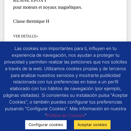
RÉSINE ÉPOXY
pour moteurs et noyaux magnétiques.
Classe thermique H
VER DETALLE»
Las cookies son importantes para ti, influyen en tu
experiencia de navegación, nos ayudan a proteger tu
privacidad y permiten realizar las peticiones que nos solicites
ROYAPOX 502F (UL)
a través de la web. Utilizamos cookies propias y de terceros
para analizar nuestros servicios y mostrarte publicidad
relacionada con tus preferencias en base a un perfil
RÉSINE ÉPOXY
elaborado con tus hábitos de navegación (por ejemplo,
pour transformateur sec..
páginas visitadas). Si consientes su instalación pulsa "Aceptar
Classe thermique H
Cookies", o también puedes configurar tus preferencias
pulsando "Configurar Cookies". Más información en nuestra
VER DETALLE»
"
Política de Cookies
"
Configurar cookies
Aceptar cookies