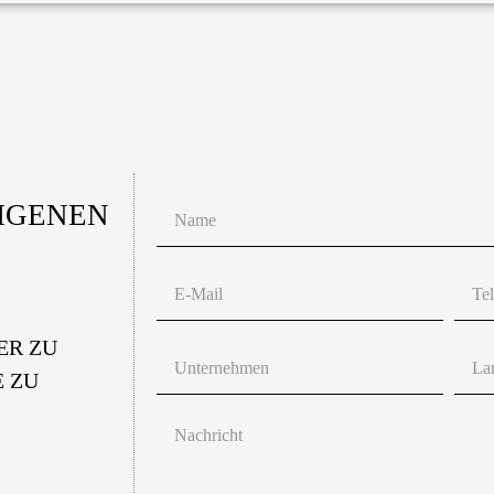
EIGENEN
ER ZU
E ZU