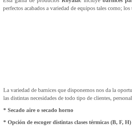
Esta gama de productos
Royalac
incluye
barnices p
perfectos acabados a variedad de equipos tales como; los t
La variedad de barnices que disponemos nos da la oportu
las distintas necesidades de todo tipo de clientes, persona
* Secado aire o secado horno
* Opción de escoger distintas clases térmicas (B, F, H)