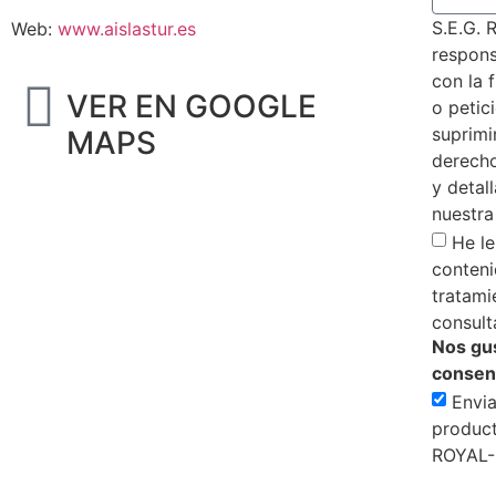
S.E.G.
Web:
www.aislastur.es
respons
con la 
VER EN GOOGLE
o petici
suprimi
MAPS
derecho
y detal
nuestr
He le
conteni
tratami
consulta
Nos gus
consen
Envia
product
ROYAL-